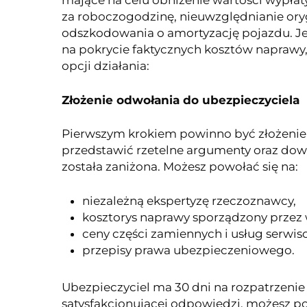
mające na celu obniżenie wartości wypłat
za roboczogodzinę, nieuwzględnianie ory
odszkodowania o amortyzację pojazdu. Jeśl
na pokrycie faktycznych kosztów naprawy, 
opcji działania:
Złożenie odwołania do ubezpieczyciela
Pierwszym krokiem powinno być złożenie
przedstawić rzetelne argumenty oraz do
została zaniżona. Możesz powołać się na:
niezależną ekspertyzę rzeczoznawcy,
kosztorys naprawy sporządzony przez 
ceny części zamiennych i usług serwis
przepisy prawa ubezpieczeniowego.
Ubezpieczyciel ma 30 dni na rozpatrzenie 
satysfakcjonującej odpowiedzi, możesz pod