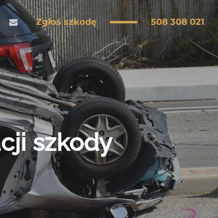
Zgłoś szkodę
508 308 021
ebook
email
cji szkody