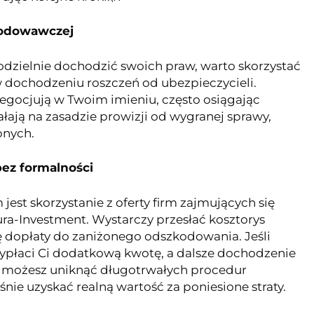
kodowawczej
modzielnie dochodzić swoich praw, warto skorzystać
w dochodzeniu roszczeń od ubezpieczycieli.
 negocjują w Twoim imieniu, często osiągając
ają na zasadzie prowizji od wygranej sprawy,
pnych.
bez formalności
est skorzystanie z oferty firm zajmujących się
ra-Investment. Wystarczy przesłać kosztorys
ę dopłaty do zaniżonego odszkodowania. Jeśli
wypłaci Ci dodatkową kwotę, a dalsze dochodzenie
mu możesz uniknąć długotrwałych procedur
nie uzyskać realną wartość za poniesione straty.