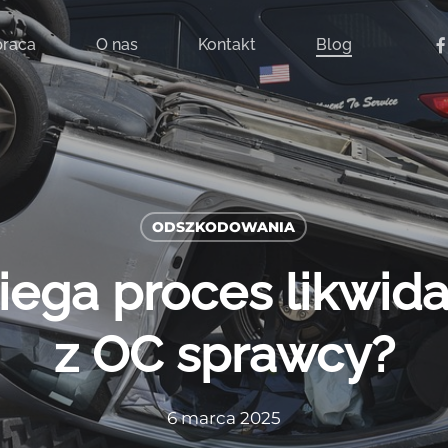
fac
raca
O nas
Kontakt
Blog
ODSZKODOWANIA
iega proces likwida
z OC sprawcy?
6 marca 2025