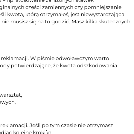
y – np. stosowanie zaniżonych stawek
ginalnych części zamiennych czy pomniejszanie
i kwota, którą otrzymałeś, jest niewystarczająca
nie musisz się na to godzić. Masz kilka skutecznych
 reklamacji. W piśmie odwoławczym warto
wody potwierdzające, że kwota odszkodowania
warsztat,
owych,
reklamacji. Jeśli po tym czasie nie otrzymasz
jąć kolejne kroki.\n