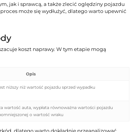
 jak i sprawcą, a także zlecić oględziny pojazdu
 proces może się wydłużyć, dlatego warto upewnić
ody
szacuje koszt naprawy. W tym etapie mogą
Opis
est niższy niż wartość pojazdu sprzed wypadku
a wartość auta, wypłata równoważna wartości pojazdu
pomniejszonej o wartość wraku
szkód, dlatego warto dokładnie przeanalizować