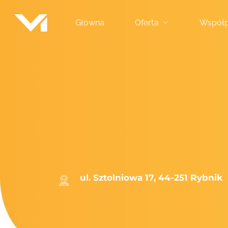
Skip
to
Główna
Oferta
Współp
main
content
ul. Sztolniowa 17, 44-251 Rybnik