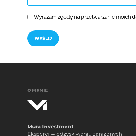
Wyrażam zgodę na przetwarzanie moich da
WYŚLIJ
To pole
powinno
zostać
puste
O FIRMIE
Mura Investment
Eksperci w odzyskiwaniu zaniżonych