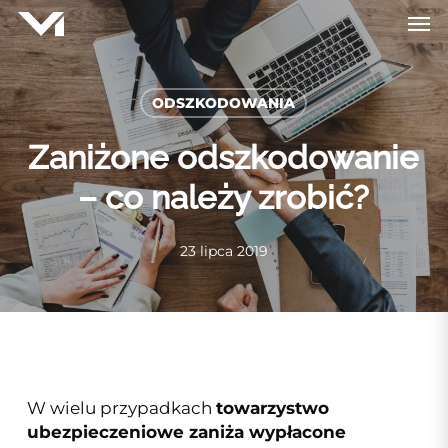
Skip
Men
to
main
content
ODSZKODOWANIA
Zaniżone odszkodowanie
– co należy zrobić?
23 lipca 2019
W wielu przypadkach
towarzystwo
ubezpieczeniowe zaniża wypłacone