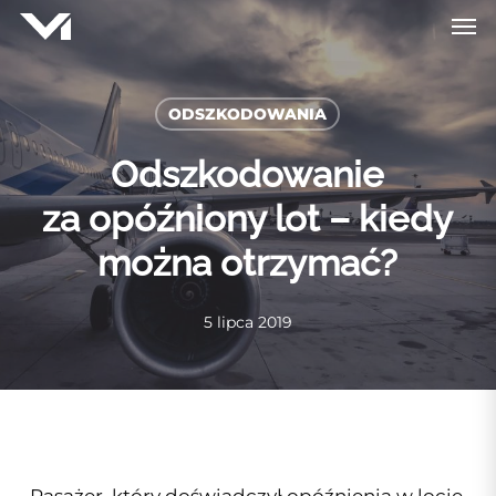
Skip
Men
to
main
content
ODSZKODOWANIA
Odszkodowanie
za opóźniony lot – kiedy
można otrzymać?
5 lipca 2019